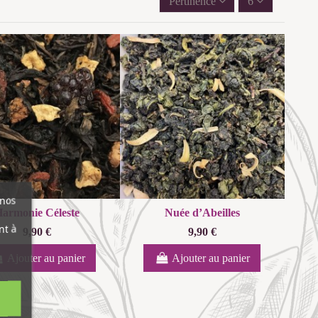
Pertinence
6
 nos
armonie Céleste
Nuée d’Abeilles
nt à
9,90 €
9,90 €
Ajouter au panier
Ajouter au panier