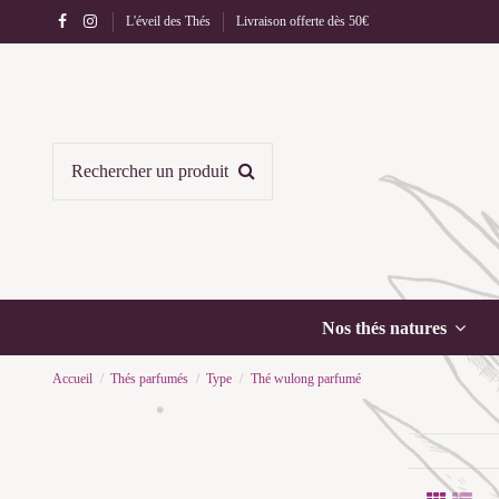
L'éveil des Thés
Livraison offerte dès 50€
Nos thés natures
Accueil
Thés parfumés
Type
Thé wulong parfumé