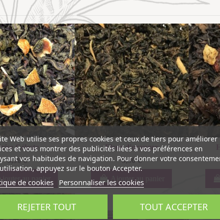
ite Web utilise ses propres cookies et ceux de tiers pour améliorer
rise Céleste
Fleur d'oranger
H
ices et vous montrer des publicités liées à vos préférences en
ysant vos habitudes de navigation. Pour donner votre consenteme
9,90 €
9,90 €
utilisation, appuyez sur le bouton Accepter.
jouter au panier
Ajouter au panier
tique de cookies
Personnaliser les cookies
REJETER TOUT
TOUT ACCEPTER