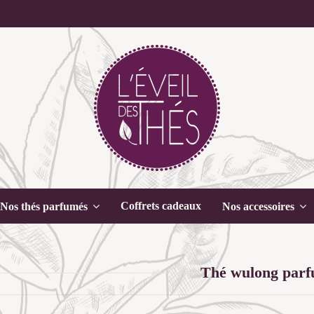
Coffrets cadeaux
Nos thés parfumés
Nos accessoires
Thé wulong par