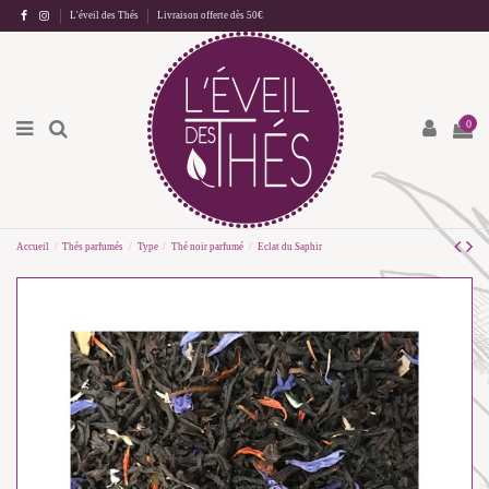
L'éveil des Thés
Livraison offerte dès 50€
0
Accueil
Thés parfumés
Type
Thé noir parfumé
Eclat du Saphir