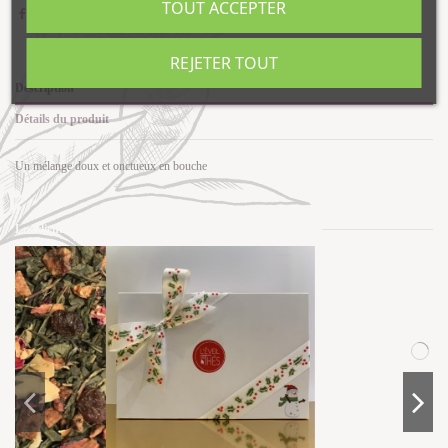
TOUT ACCEPTER
REJETER TOUT
Description
Détails du produit
Un mélange doux et onctueux en bouche
Les clients qui ont acheté ce produit ont également acheté...