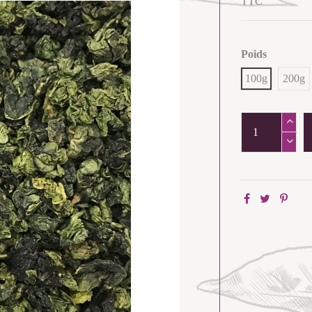
TTC
Poids
100g
200g