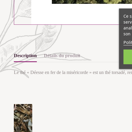
Ce s
serv
anal
son 
Poli
Description
Détails du produit
Le thé « Déesse en fer de la miséricorde » est un thé torsadé, re
Les clients qui ont acheté ce produit ont également acheté...