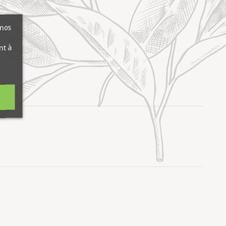
 nos
nt à