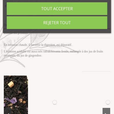
TOUT ACCEPTER
REJETER TOUT
Description
Détails du produit
En infusion chaude, il favorise la digestion, est dépuratif.
L'infusion acidulée est aussi très rafraîchissante froide, mélangée à des jus de fruits
exotiques, du jus de gingembre.
Les clients qui ont acheté ce produit ont également acheté...