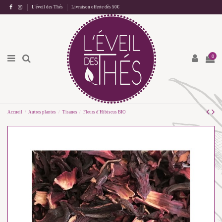
L'éveil des Thés
Livraison offerte dès 50€
0
Accueil
Autres plantes
Tisanes
Fleurs d'Hibiscus BIO