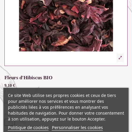
Fleurs d'Hibiscus BIO
9,10 €
TTC
Ce site Web utilise ses propres cookies et ceux de tiers
pour améliorer nos services et vous montrer des
Le Bissap ou Karkadé est la boisson préparée à partir des fleurs d'hibiscus.
publicités liées à vos préférences en analysant vos
habitudes de navigation. Pour donner votre consentement
Poids
à son utilisation, appuyez sur le bouton Accepter.
100g
200g
Politique de cookies
Personnaliser les cookies