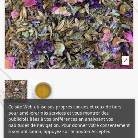
Ce site Web utilise ses propres cookies et ceux de tiers
Tisane lueur du soir BIO
pour améliorer nos services et vous montrer des
publicités liées à vos préférences en analysant vos
9,10 €
habitudes de navigation. Pour donner votre consentement
TTC
à son utilisation, appuyez sur le bouton Accepter.
Fenouil, menthe poivrée, mélisse, lavande, thym, sauge, pétales de rose