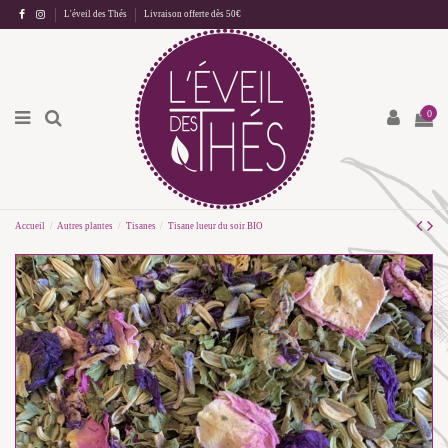
L'éveil des Thés
Livraison offerte dès 50€
0
Accueil
Autres plantes
Tisanes
Tisane lueur du soir BIO