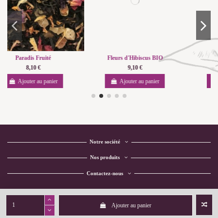
Fleurs d'Hibiscus BIO
Rose intense
9,10 €
9,90 €
Ajouter au panier
Ajouter au panier
Notre société
Nos produits
Contactez-nous
Ajouter au panier
Copyright 2021 L'éveil des thés ® -
Création Consult'In Web