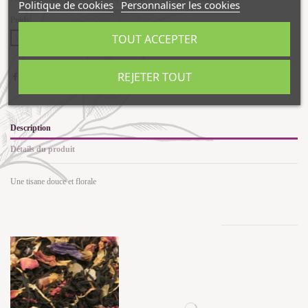
Politique de cookies
Personnaliser les cookies
Poids
TOUT ACCEPTER
100g
200g
REJETER TOUT
Description
Détails du produit
Une tisane douce et florale
Les clients qui ont acheté ce produit ont également acheté...