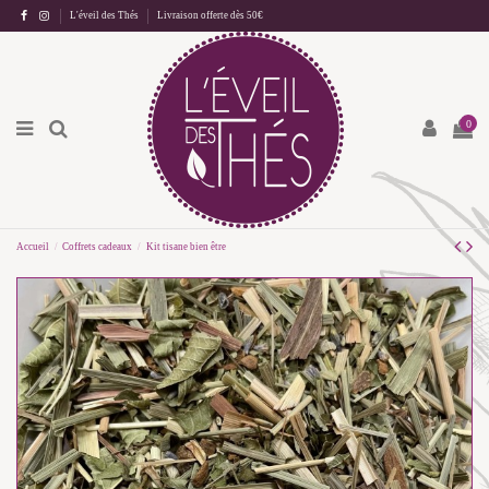
L'éveil des Thés
Livraison offerte dès 50€
0
Accueil
Coffrets cadeaux
Kit tisane bien être