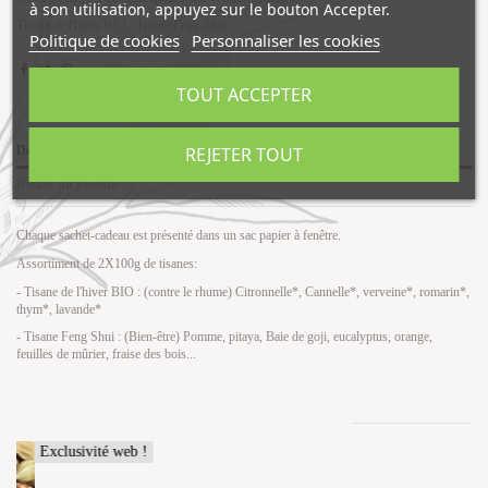
à son utilisation, appuyez sur le bouton Accepter.
Tisane de l'hiver BIO / Tisane Feng Shui
Politique de cookies
Personnaliser les cookies
TOUT ACCEPTER
REJETER TOUT
Description
Détails du produit
Chaque sachet-cadeau est présenté dans un sac papier à fenêtre.
Assortiment de 2X100g de tisanes:
- Tisane de l'hiver BIO : (contre le rhume) Citronnelle*, Cannelle*, verveine*, romarin*,
thym*, lavande*
- Tisane Feng Shui : (Bien-être) Pomme, pitaya, Baie de goji, eucalyptus, orange,
feuilles de mûrier, fraise des bois...
Les clients qui ont acheté ce produit ont également acheté...
Exclusivité web !