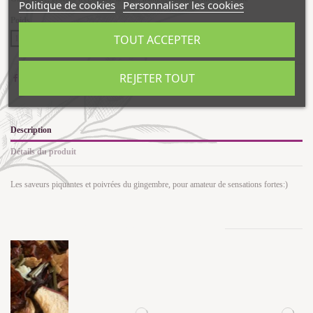
Politique de cookies
Personnaliser les cookies
Poids
TOUT ACCEPTER
100g
200g
REJETER TOUT
Description
Détails du produit
Les saveurs piquantes et poivrées du gingembre, pour amateur de sensations fortes:)
Les clients qui ont acheté ce produit ont également acheté...