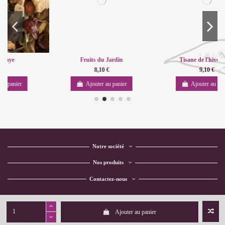
Fruits du Jardin
Tisane de l'hiver BIO
8,10 €
9,10 €
Ajouter au panier
Ajouter au panier
Notre société
Nos produits
Contactez-nous
Ajouter au panier
Copyright 2021 L'éveil des thés ® -
Création Consult'In Web