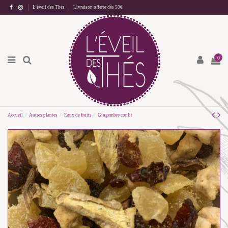
L'éveil des Thés
Livraison offerte dès 50€
0
Accueil
Autres plantes
Eaux de fruits
Gingembre confit