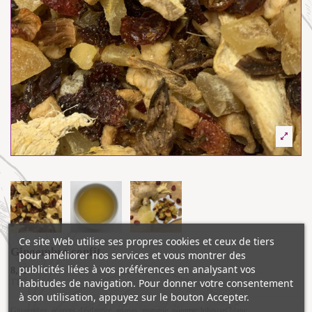
Ce site Web utilise ses propres cookies et ceux de tiers
Gingembre confit
pour améliorer nos services et vous montrer des
publicités liées à vos préférences en analysant vos
8,10 €
habitudes de navigation. Pour donner votre consentement
TTC
à son utilisation, appuyez sur le bouton Accepter.
Gingembre, écorces d'églantier, ananas, mangue, pomme, hibiscus blanc