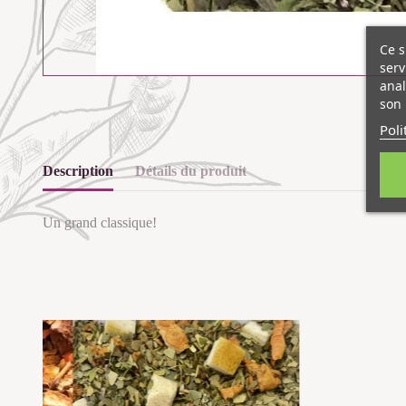
Ce s
serv
anal
son 
Poli
Description
Détails du produit
Un grand classique!
Les clients qui ont acheté ce produit ont également acheté...