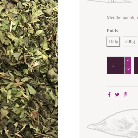
TTC
Menthe nanah, 
Poids
100g
200g