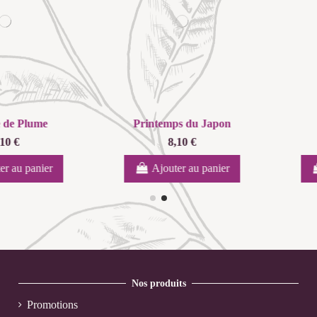
 Japon
Festival de Fleurs
Maté To
9,90 €
 panier
Ajouter au panier
Aj
Nos produits
Promotions