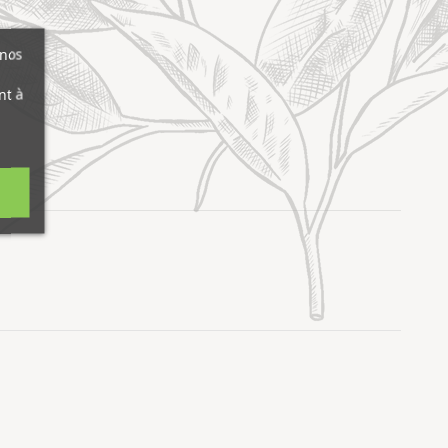
 nos
nt à