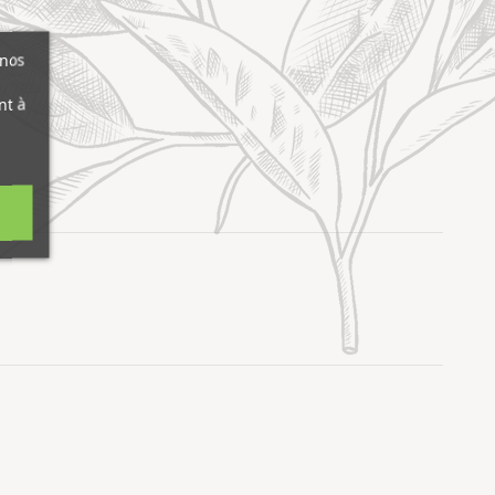
 nos
nt à