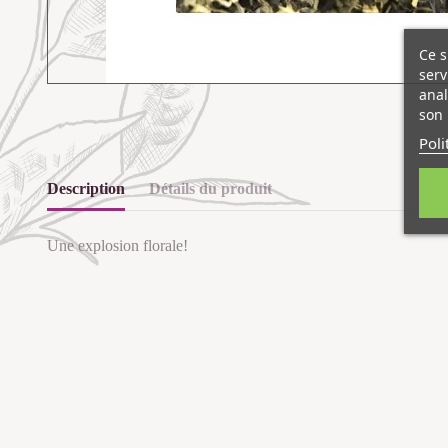
Ce s
serv
anal
son 
Poli
Description
Détails du produit
Une explosion florale!
Les clients qui ont acheté ce produit ont également acheté...