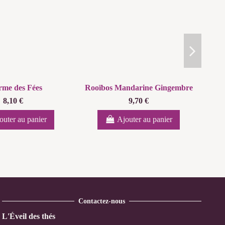
me des Fées
Rooïbos Mandarine Gingembre
8,10 €
9,70 €
outer au panier
Ajouter au panier
Contactez-nous
L'Éveil des thés