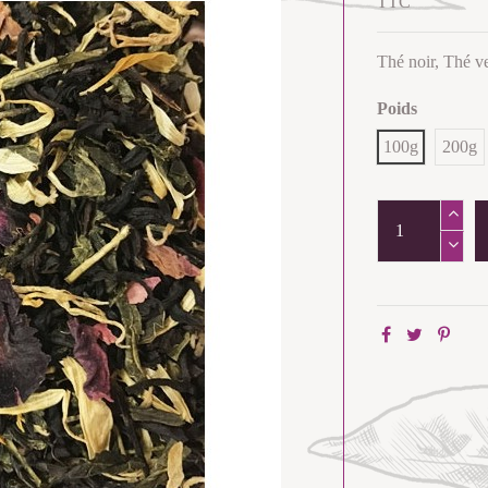
TTC
Thé noir, Thé ve
Poids
100g
200g