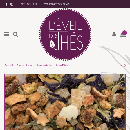
L'éveil des Thés
Livraison offerte dès 50€
0
Accueil
Autres plantes
Eaux de fruits
Poire Divine