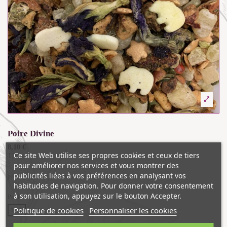
Poire Divine
8,10 €
Ce site Web utilise ses propres cookies et ceux de tiers
TTC
pour améliorer nos services et vous montrer des
publicités liées à vos préférences en analysant vos
poire, gingembre, pomme, cannelle, pétales de sucre...
habitudes de navigation. Pour donner votre consentement
à son utilisation, appuyez sur le bouton Accepter.
Poids
Politique de cookies
Personnaliser les cookies
100g
200g