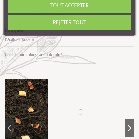
TOUT ACCEPTER
REJETER TOUT
Description
Détails du produit
Une infusion au doux parfum de poire!
Les clients qui ont acheté ce produit ont également acheté...